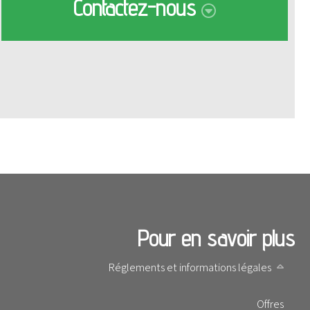
Contactez-nous
Je voudrais être rappelé(e)
06 73 91 03 31
Envoyer
Adresse email
Message
Pour en savoir plus
Réglements et informations légales
Offres