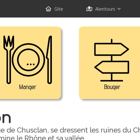
Gite
Alentours
Manger
Bouger
on
ge de Chusclan, se dressent les ruines du 
mine le Rhône et sa vallée.