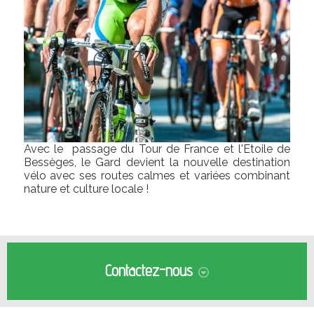
Avec le passage du Tour de France et l'Etoile de
Bessèges, le Gard devient la nouvelle destination
vélo avec ses routes calmes et variées combinant
nature et culture locale !
Contactez-nous
Je voudrais être rappelé(e)
06 73 91 03 31
Envoyer
Adresse email
Message