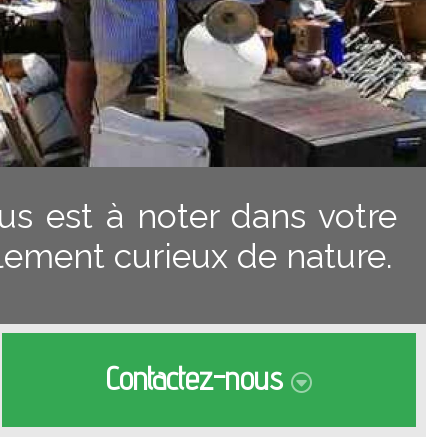
us est à noter dans votre
lement curieux de nature.
Contactez-nous
Je voudrais être rappelé(e)
06 73 91 03 31
Envoyer
Adresse email
Message