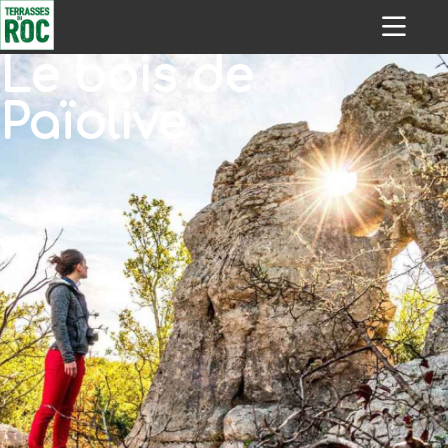
Le bois de
Païolive