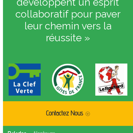
développent un esprit
collaboratif pour paver
leur chemin vers la
réussite »
Contactez Nous
Je voudrais être rappelé(e)
Envoyer
Adresse email
Message