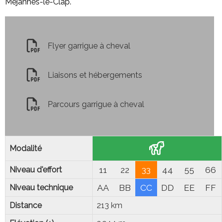
Méjannes-le-Clap.
Flyer garrigue à cheval
Liaisons et hébergements
Parcours garrigue à cheval
Modalité
1
1
2
2
3
3
4
4
5
5
6
6
Niveau d'effort
A
A
B
B
C
C
D
D
E
E
F
F
Niveau technique
Distance
213 km