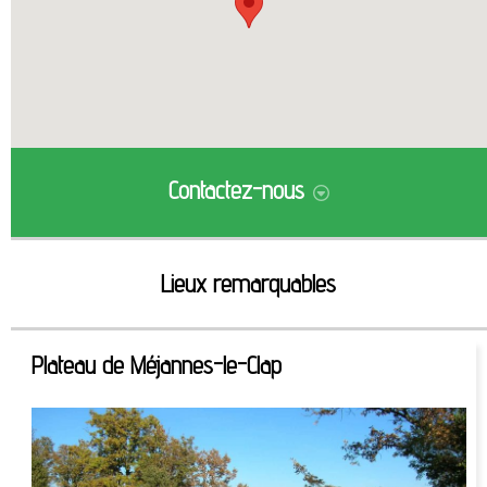
Contactez-nous
Je voudrais être rappelé(e)
06 73 91 03 31
Envoyer
Adresse email
Message
Lieux remarquables
Plateau de Méjannes-le-Clap