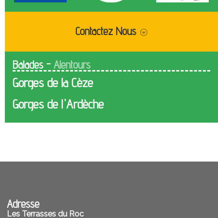
Contactez Nous
Je voudrais être rappelé(e)
Envoyer
Adresse email
Message
Balades -
Alentours
Gorges de la Cèze
Gorges de l'Ardèche
Adresse
Les Terrasses du Roc