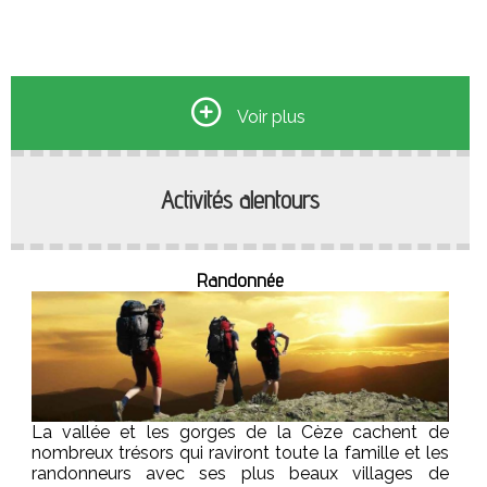
Terrasse
Rooftop
Bibliothèque
Voir plus
Coté sud-est du gîte, terrasse spacieuse de 90 m²
Activités alentours
entièrement aménagée en rez de chaussée.
Toit terrasse du gite de façon à se prélasser sur les
banquettes palette en sirotant votre boisson préférée !
Plus de 500 livres classés par thème et mis à
disposition pendant toute la durée de votre séjour.
Randonnée
La vallée et les gorges de la Cèze cachent de
nombreux trésors qui raviront toute la famille et les
randonneurs avec ses plus beaux villages de