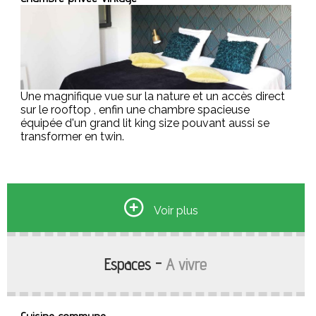
Une magnifique vue sur la nature et un accès direct
sur le rooftop , enfin une chambre spacieuse
équipée d'un grand lit king size pouvant aussi se
transformer en twin.
Chambre privée Tribu
Voir plus
Espaces -
A vivre
Grande chambre indépendante de plain-pied,
accessible par la cour, avec lit parental, lits cabine et
salles de bains privatives.